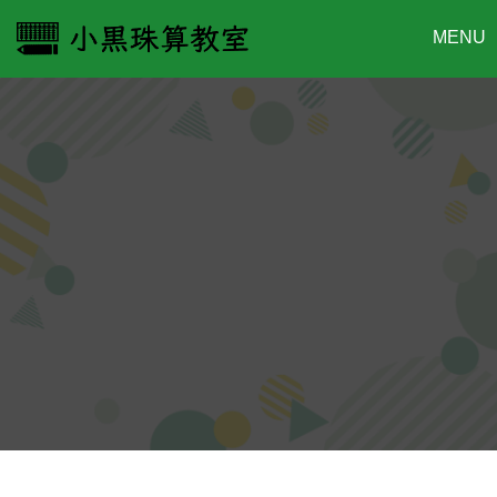
コ
ン
テ
ン
ツ
へ
ス
キ
ッ
プ