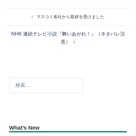
投
マスコミ各社から取材を受けました
稿
ナ
NHK 連続テレビ小説『舞いあがれ！』（ネタバレ注
ビ
意）
ゲ
ー
シ
ョ
ン
検
索:
What’s New