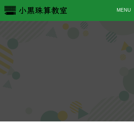
コ
ン
テ
ン
ツ
へ
ス
キ
ッ
プ