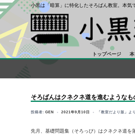
コ
小黒は「暗算」に特化したそろばん教室。本気で
ン
テ
ン
ツ
へ
ス
トップページ
本
キ
ッ
プ
そろばんはクネクネ道を進むようなも
投稿者:
GEN
2021年9月10日
「教室だより版」よ
先月、基礎問題集（そろっぴ）はクネクネ道を