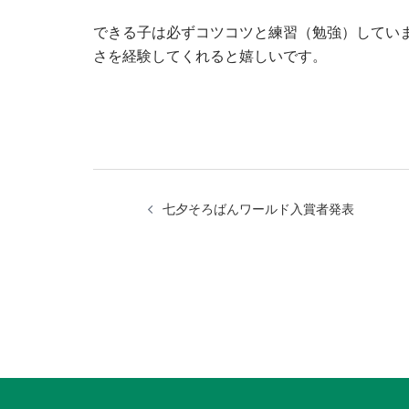
できる子は必ずコツコツと練習（勉強）してい
さを経験してくれると嬉しいです。
投
七夕そろばんワールド入賞者発表
稿
ナ
ビ
ゲ