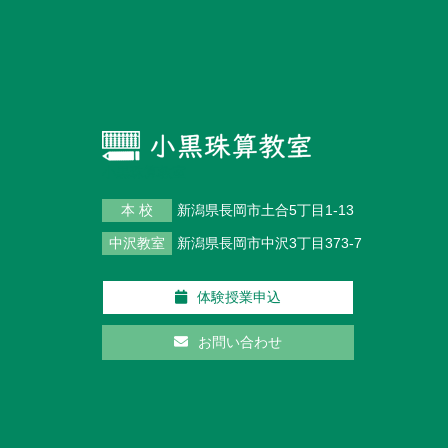
ー
シ
ョ
ン
小黒珠算教室
本 校
新潟県長岡市土合5丁目1-13
中沢教室
新潟県長岡市中沢3丁目373-7
体験授業申込
お問い合わせ