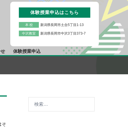
体験授業申込はこちら
本 校
新潟県長岡市土合5丁目1-13
中沢教室
新潟県長岡市中沢3丁目373-7
合せ
体験授業申込
検
索:
はそ