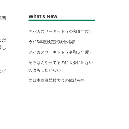
What’s New
練習
アバカスサーキット（令和６年度）
まだ
令和5年度検定試験合格者
習し
アバカスサーキット（令和５年度）
そろばんやってるのに大会に出ない
のはもったいない
スピ
西日本珠算競技大会の成績報告